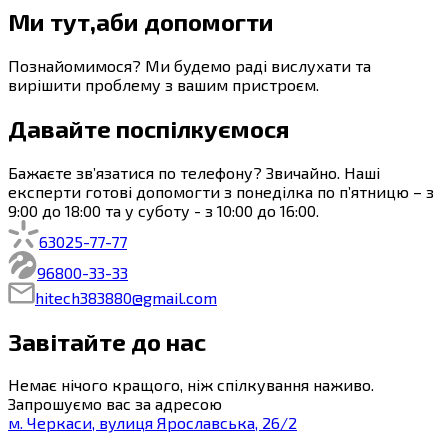
Ми тут,
аби допомогти
Познайомимося? Ми будемо раді вислухати та
вирішити проблему з вашим пристроєм.
Давайте поспілкуємося
Бажаєте зв’язатися по телефону? Звичайно. Наші
експерти готові допомогти з понеділка по п’ятницю – з
9:00
до
18:00
та у суботу - з
10:00
до
16:00
.
63
025-77-77
96
800-33-33
hitech383880@gmail.com
Завітайте до нас
Немає нічого кращого, ніж спілкування наживо.
Запрошуємо вас за адресою
м.
Черкаси
,
вулиця Ярославська, 26/2