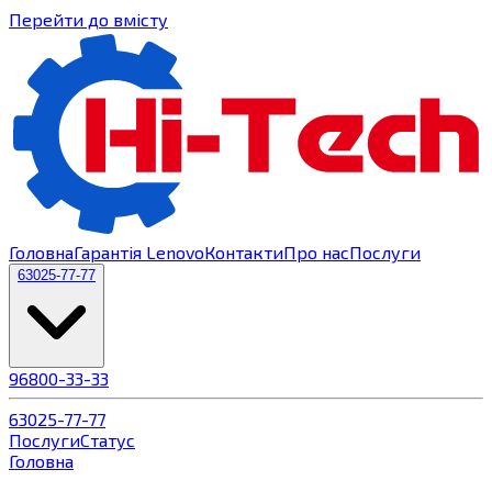
Перейти до вмісту
Головна
Гарантія Lenovo
Контакти
Про нас
Послуги
63
025-77-77
96
800-33-33
63
025-77-77
Послуги
Статус
Головна