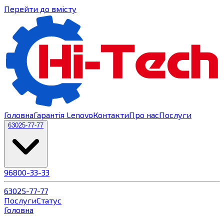
Перейти до вмісту
Головна
Гарантія Lenovo
Контакти
Про нас
Послуги
63
025-77-77
96
800-33-33
63
025-77-77
Послуги
Статус
Головна