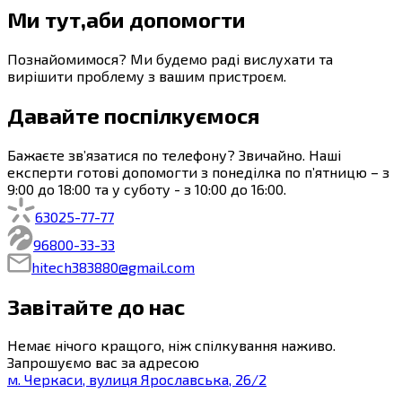
Ми тут,
аби допомогти
Познайомимося? Ми будемо раді вислухати та
вирішити проблему з вашим пристроєм.
Давайте поспілкуємося
Бажаєте зв’язатися по телефону? Звичайно. Наші
експерти готові допомогти з понеділка по п’ятницю – з
9:00
до
18:00
та у суботу - з
10:00
до
16:00
.
63
025-77-77
96
800-33-33
hitech383880@gmail.com
Завітайте до нас
Немає нічого кращого, ніж спілкування наживо.
Запрошуємо вас за адресою
м.
Черкаси
,
вулиця Ярославська, 26/2