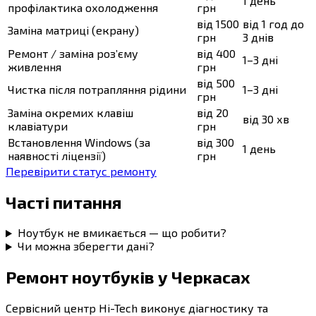
1 день
профілактика охолодження
грн
від 1500
від 1 год до
Заміна матриці (екрану)
грн
3 днів
Ремонт / заміна роз’єму
від 400
1–3 дні
живлення
грн
від 500
Чистка після потрапляння рідини
1–3 дні
грн
Заміна окремих клавіш
від 20
від 30 хв
клавіатури
грн
Встановлення Windows (за
від 300
1 день
наявності ліцензії)
грн
Перевірити статус ремонту
Часті питання
Ноутбук не вмикається — що робити?
Чи можна зберегти дані?
Ремонт ноутбуків у Черкасах
Сервісний центр Hi-Tech виконує діагностику та