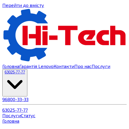
Перейти до вмісту
Головна
Гарантія Lenovo
Контакти
Про нас
Послуги
63
025-77-77
96
800-33-33
63
025-77-77
Послуги
Статус
Головна