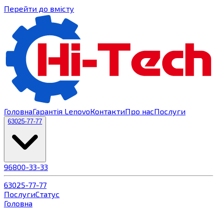
Перейти до вмісту
Головна
Гарантія Lenovo
Контакти
Про нас
Послуги
63
025-77-77
96
800-33-33
63
025-77-77
Послуги
Статус
Головна