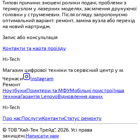
Типові причини: зношені ролики подачі, проблеми з
термоузлом у лазерних моделях, засмічення друкуючої
головки у струменевих. Після огляду запропонуємо
оптимальний варіант: ремонт, заміна вузла або перехід
на новий картридж.
Запис або консультація
Контакти та карта проїзду
Hi-Tech
Магазин цифрової техніки та сервісний центр у м.
Черкаси
Instagram
Ремонт
Ноутбуки
Принтери та МФУ
Мобільні пристрої
Інша
техніка
Гарантія Lenovo
Відновлення даних
Hi-Tech
Про нас
Послуги
Контакти
Статус ремонту
© ТОВ "Хай-Тек Трейд",
2026
. Усі права
захищені.
Написати нам