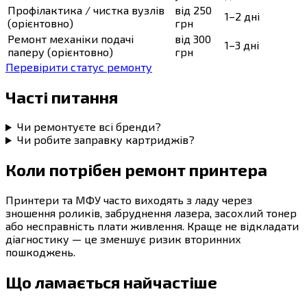
Профілактика / чистка вузлів
від 250
1–2 дні
(орієнтовно)
грн
Ремонт механіки подачі
від 300
1–3 дні
паперу (орієнтовно)
грн
Перевірити статус ремонту
Часті питання
Чи ремонтуєте всі бренди?
Чи робите заправку картриджів?
Коли потрібен ремонт принтера
Принтери та МФУ часто виходять з ладу через
зношення роликів, забруднення лазера, засохлий тонер
або несправність плати живлення. Краще не відкладати
діагностику — це зменшує ризик вторинних
пошкоджень.
Що ламається найчастіше