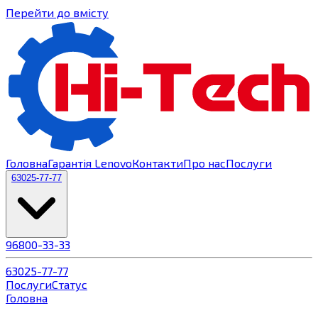
Перейти до вмісту
Головна
Гарантія Lenovo
Контакти
Про нас
Послуги
63
025-77-77
96
800-33-33
63
025-77-77
Послуги
Статус
Головна