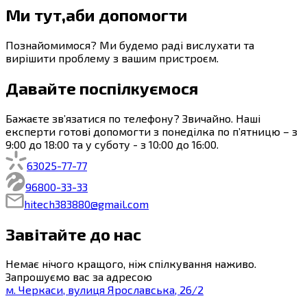
Ми тут,
аби допомогти
Познайомимося? Ми будемо раді вислухати та
вирішити проблему з вашим пристроєм.
Давайте поспілкуємося
Бажаєте зв’язатися по телефону? Звичайно. Наші
експерти готові допомогти з понеділка по п’ятницю – з
9:00
до
18:00
та у суботу - з
10:00
до
16:00
.
63
025-77-77
96
800-33-33
hitech383880@gmail.com
Завітайте до нас
Немає нічого кращого, ніж спілкування наживо.
Запрошуємо вас за адресою
м.
Черкаси
,
вулиця Ярославська, 26/2