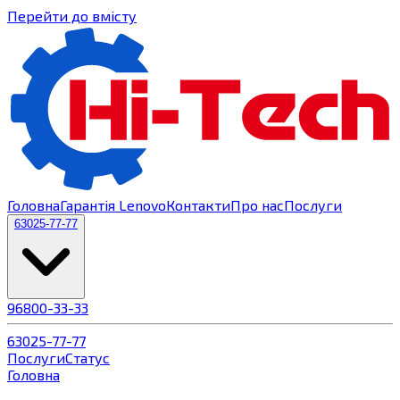
Перейти до вмісту
Головна
Гарантія Lenovo
Контакти
Про нас
Послуги
63
025-77-77
96
800-33-33
63
025-77-77
Послуги
Статус
Головна