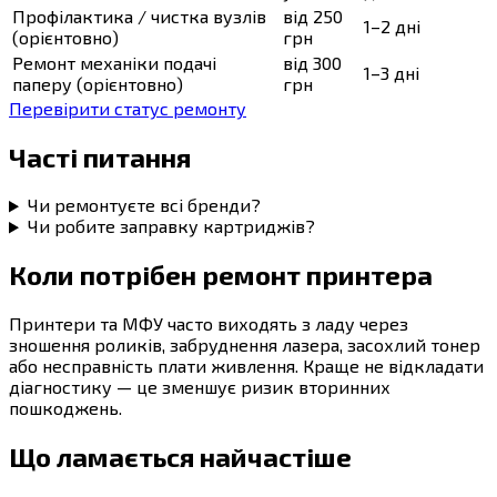
Профілактика / чистка вузлів
від 250
1–2 дні
(орієнтовно)
грн
Ремонт механіки подачі
від 300
1–3 дні
паперу (орієнтовно)
грн
Перевірити статус ремонту
Часті питання
Чи ремонтуєте всі бренди?
Чи робите заправку картриджів?
Коли потрібен ремонт принтера
Принтери та МФУ часто виходять з ладу через
зношення роликів, забруднення лазера, засохлий тонер
або несправність плати живлення. Краще не відкладати
діагностику — це зменшує ризик вторинних
пошкоджень.
Що ламається найчастіше