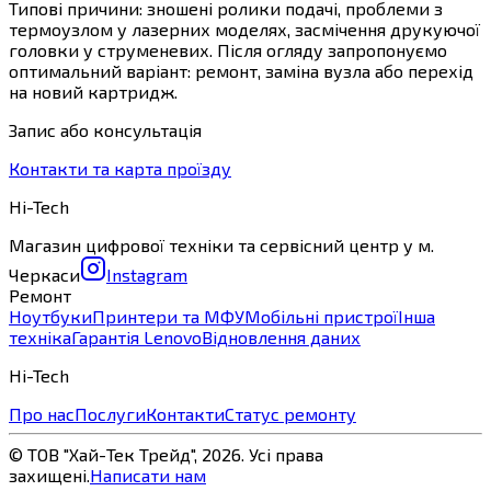
Типові причини: зношені ролики подачі, проблеми з
термоузлом у лазерних моделях, засмічення друкуючої
головки у струменевих. Після огляду запропонуємо
оптимальний варіант: ремонт, заміна вузла або перехід
на новий картридж.
Запис або консультація
Контакти та карта проїзду
Hi-Tech
Магазин цифрової техніки та сервісний центр у м.
Черкаси
Instagram
Ремонт
Ноутбуки
Принтери та МФУ
Мобільні пристрої
Інша
техніка
Гарантія Lenovo
Відновлення даних
Hi-Tech
Про нас
Послуги
Контакти
Статус ремонту
© ТОВ "Хай-Тек Трейд",
2026
. Усі права
захищені.
Написати нам